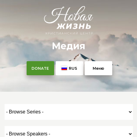
Медия
DONATE
RUS
Меню