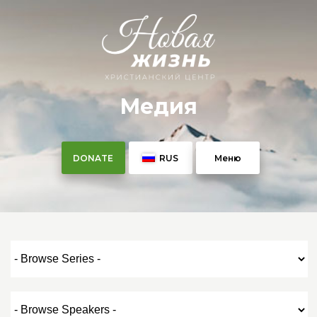
Медия
DONATE
RUS
Меню