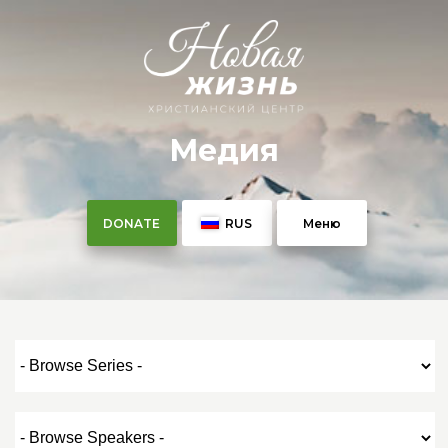
Медия
DONATE
RUS
Меню