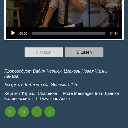
Аудиоплеер
00:00
34:34
Watch
Listen
Проповедует Вадим Чернюк. Церковь Новая Жизнь,
Канада.
Scripture References:
Genesis 1:1-5
Related Topics:
Спасение
|
More Messages from Даниил
Калиновский
|
Download Audio