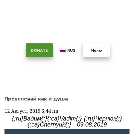
Преуспевай как и душа
DONATE
RUS
Меню
Преуспевай как и душа
12 Август, 2019
5:44 пп
{:ru}Вадим{:}{:ca}Vadim{:} {:ru}Чернюк{:}
{:ca}Chernyuk{:} - 09.08.2019