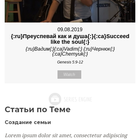
09.08.2019
{:ru}Преуспевай как и душа{:}{:ca}Succeed
like the soul{:}
{:ru}Вадим{:}{:ca}Vadim{:} {:ru}Чернюк{:}
{:ca}Chernyuk{:}
Genesis 5:9-12
Watch
Статьи по Теме
Создание
семьи
Lorem ipsum dolor sit amet, consectetur adipiscing