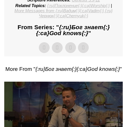
Related Topics:
{:ru}Поклонение{:}{:ca}Worship{:}
|
More Messages from {:ru}Вадим{:}{:ca}Vadim{:} {:ru}
Чернюк{:}{:ca}Chernyuk{:}
From Series: "
{:ru}Бог знает{:}
{:ca}God knows{:}
"
More From "
{:ru}Бог знает{:}{:ca}God knows{:}
"