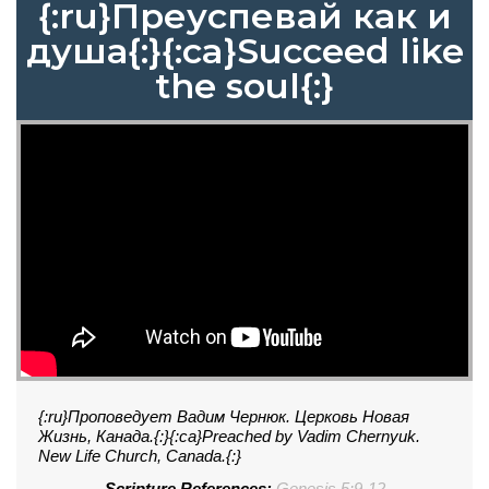
{:ru}Преуспевай как и
душа{:}{:ca}Succeed like
the soul{:}
{:ru}Проповедует Вадим Чернюк. Церковь Новая
Жизнь, Канада.{:}{:ca}Preached by Vadim Chernyuk.
New Life Church, Canada.{:}
Scripture References:
Genesis 5:9-12