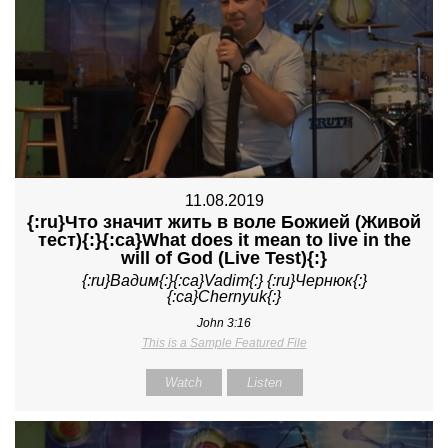
11.08.2019
{:ru}Что значит жить в воле Божией (Живой
тест){:}{:ca}What does it mean to live in the
will of God (Live Test){:}
{:ru}Вадим{:}{:ca}Vadim{:} {:ru}Чернюк{:}
{:ca}Chernyuk{:}
John 3:16
This is a Sample Featured File
Watch
Listen