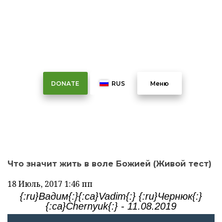
Что значит жить в воле
Божией (Живой тест)
DONATE
RUS
Меню
Что значит жить в воле Божией (Живой тест)
18 Июль, 2017
1:46 пп
{:ru}Вадим{:}{:ca}Vadim{:} {:ru}Чернюк{:}
{:ca}Chernyuk{:} - 11.08.2019