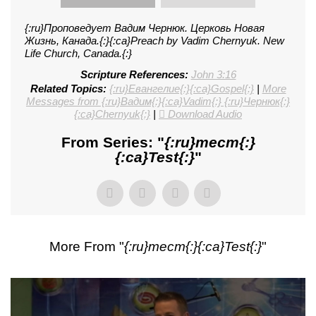
{:ru}Проповедует Вадим Чернюк. Церковь Новая
Жизнь, Канада.{:}{:ca}Preach by Vadim Chernyuk. New
Life Church, Canada.{:}
Scripture References:
John 3:16
Related Topics:
{:ru}Евангелие{:}{:ca}Gospel{:}
|
More
Messages from {:ru}Вадим{:}{:ca}Vadim{:} {:ru}Чернюк{:}
{:ca}Chernyuk{:}
|
Download Audio
From Series: "
{:ru}тест{:}
{:ca}Test{:}
"
More From "
{:ru}тест{:}{:ca}Test{:}
"