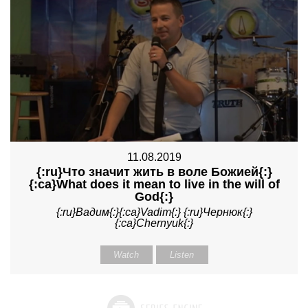
11.08.2019
{:ru}Что значит жить в воле Божией{:}
{:ca}What does it mean to live in the will of
God{:}
{:ru}Вадим{:}{:ca}Vadim{:} {:ru}Чернюк{:}
{:ca}Chernyuk{:}
Watch
Listen