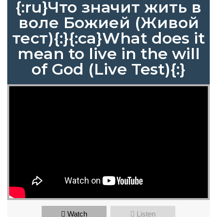
{:ru}Что значит жить в
воле Божией (Живой
тест){:}{:ca}What does it
mean to live in the will
of God (Live Test){:}
Watch
Listen