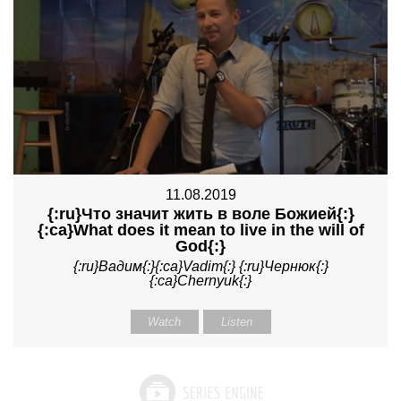
11.08.2019
{:ru}Что значит жить в воле Божией{:}
{:ca}What does it mean to live in the will of
God{:}
{:ru}Вадим{:}{:ca}Vadim{:} {:ru}Чернюк{:}
{:ca}Chernyuk{:}
Watch
Listen