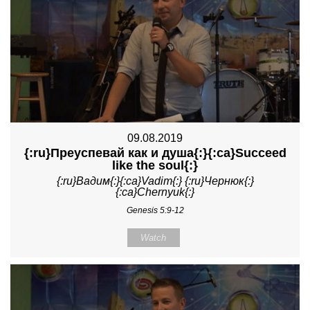
09.08.2019
{:ru}Преуспевай как и душа{:}{:ca}Succeed
like the soul{:}
{:ru}Вадим{:}{:ca}Vadim{:} {:ru}Чернюк{:}
{:ca}Chernyuk{:}
Genesis 5:9-12
Watch