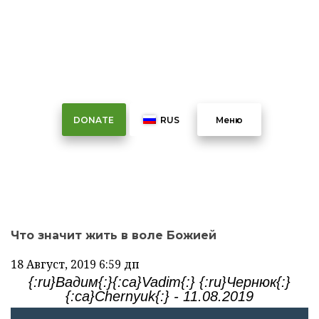
Что значит жить в воле
Божией
DONATE
RUS
Меню
Что значит жить в воле Божией
18 Август, 2019
6:59 дп
{:ru}Вадим{:}{:ca}Vadim{:} {:ru}Чернюк{:}
{:ca}Chernyuk{:} - 11.08.2019