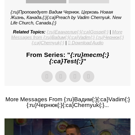
{:ru}Проповедует Вадим Чернюк. Церковь Новая
Жизнь, Канада.{:}{:ca}Preach by Vadim Chernyuk. New
Life Church, Canada.{:}
Related Topics:
{:ru}Евангелие{:}{:ca}Gospel{:}
|
More
Messages from {:ru}Вадим{:}{:ca}Vadim{:} {:ru}Чернюк{:}
{:ca}Chernyuk{:}
|
Download Audio
From Series: "
{:ru}тест{:}
{:ca}Test{:}
"
More Messages From {:ru}Вадим{:}{:ca}Vadim{:}
{:ru}Чернюк{:}{:ca}Chernyuk{:}...