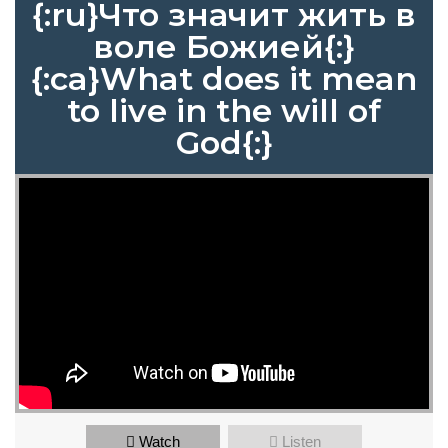
{:ru}Что значит жить в
воле Божией{:}
{:ca}What does it mean
to live in the will of
God{:}
Watch
Listen