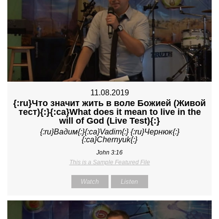
11.08.2019
{:ru}Что значит жить в воле Божией (Живой
тест){:}{:ca}What does it mean to live in the
will of God (Live Test){:}
{:ru}Вадим{:}{:ca}Vadim{:} {:ru}Чернюк{:}
{:ca}Chernyuk{:}
John 3:16
This is a Sample Featured File
Watch
Listen