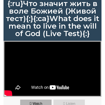
{:ru}Что значит жить в
воле Божией (Живой
тест){:}{:ca}What does it
mean to live in the will
of God (Live Test){:}
Watch
Listen