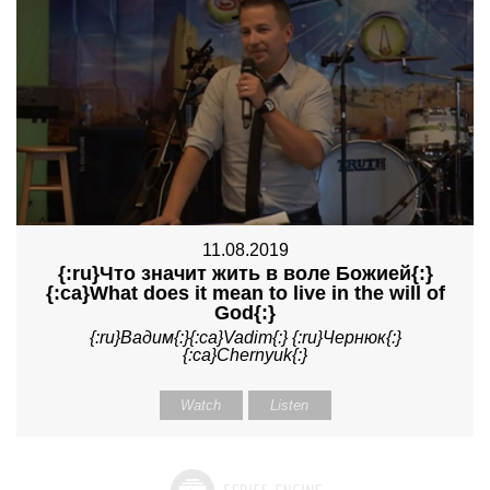
11.08.2019
{:ru}Что значит жить в воле Божией{:}
{:ca}What does it mean to live in the will of
God{:}
{:ru}Вадим{:}{:ca}Vadim{:} {:ru}Чернюк{:}
{:ca}Chernyuk{:}
Watch
Listen