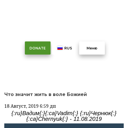
Что значит жить в воле
Божией
DONATE
RUS
Меню
Что значит жить в воле Божией
18 Август, 2019
6:59 дп
{:ru}Вадим{:}{:ca}Vadim{:} {:ru}Чернюк{:}
{:ca}Chernyuk{:} - 11.08.2019