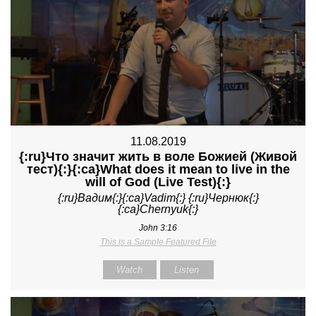
11.08.2019
{:ru}Что значит жить в воле Божией (Живой
тест){:}{:ca}What does it mean to live in the
will of God (Live Test){:}
{:ru}Вадим{:}{:ca}Vadim{:} {:ru}Чернюк{:}
{:ca}Chernyuk{:}
John 3:16
This is a Sample Featured File
Watch
Listen