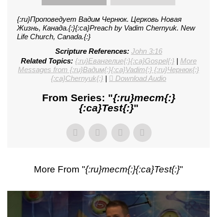
{:ru}Проповедует Вадим Чернюк. Церковь Новая
Жизнь, Канада.{:}{:ca}Preach by Vadim Chernyuk. New
Life Church, Canada.{:}
Scripture References:
John 3:16
Related Topics:
{:ru}Евангелие{:}{:ca}Gospel{:}
|
More
Messages from {:ru}Вадим{:}{:ca}Vadim{:} {:ru}Чернюк{:}
{:ca}Chernyuk{:}
|
Download Audio
From Series: "
{:ru}тест{:}
{:ca}Test{:}
"
More From "
{:ru}тест{:}{:ca}Test{:}
"